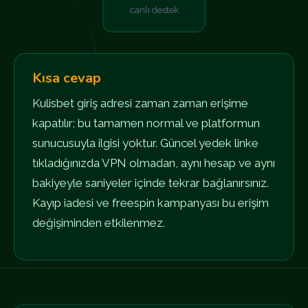
canlı destek
Kısa cevap
Kulisbet giriş adresi zaman zaman erişime
kapatılır; bu tamamen normal ve platformun
sunucusuyla ilgisi yoktur. Güncel yedek linke
tıkladığınızda VPN olmadan, aynı hesap ve aynı
bakiyeyle saniyeler içinde tekrar bağlanırsınız.
Kayıp iadesi ve freespin kampanyası bu erişim
değişiminden etkilenmez.