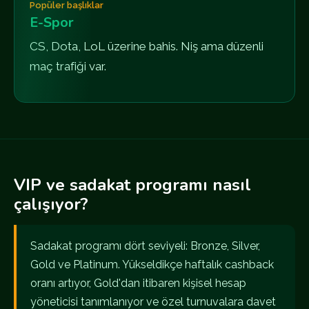
Popüler başlıklar
E-Spor
CS, Dota, LoL üzerine bahis. Niş ama düzenli
maç trafiği var.
VIP ve sadakat programı nasıl
çalışıyor?
Sadakat programı dört seviyeli: Bronze, Silver,
Gold ve Platinum. Yükseldikçe haftalık cashback
oranı artıyor, Gold'dan itibaren kişisel hesap
yöneticisi tanımlanıyor ve özel turnuvalara davet