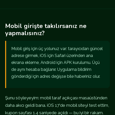
Mobil girişte takılırsanız ne
yapmalısınız?
Mobil giriş için üç yolunuz var: tarayıcıdan güncel
adrese girmek, iOS için Safari üzerinden ana
ekrana ekleme, Android için APK kurulumu. Üçü
de aynı hesaba bağlanır. Uygulama bildirim
gönderdiği için adres değişse bile haberiniz olur.
Şunu söyleyeyim: mobil taraf açıkçası masaüstünden
daha akıcı geldi bana. iOS 17'de mobil siteyi test ettim,
kupon sayfası 1.4 saniyede açıldı — bu iyi bir rakam.