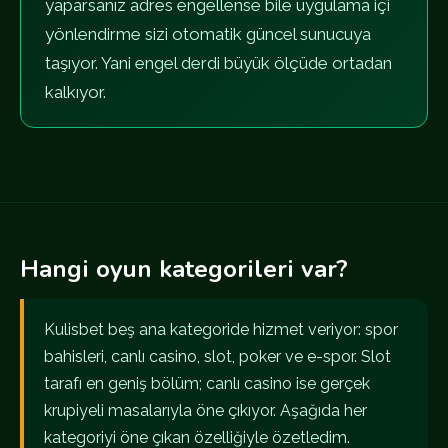
yaparsanız adres engellense bile uygulama içi
yönlendirme sizi otomatik güncel sunucuya
taşıyor. Yani engel derdi büyük ölçüde ortadan
kalkıyor.
Hangi oyun kategorileri var?
Kulisbet beş ana kategoride hizmet veriyor: spor
bahisleri, canlı casino, slot, poker ve e-spor. Slot
tarafı en geniş bölüm; canlı casino ise gerçek
krupiyeli masalarıyla öne çıkıyor. Aşağıda her
kategoriyi öne çıkan özelliğiyle özetledim.