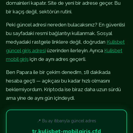
domainleri kapatır. Site de yeni bir adrese geçer. Bu
bir kaçış değil, sektörün rutini.
Peki güncel adresi nereden bulacaksınız? En güvenlisi
bu sayfadaki resmi bağlantıyı kullanmak. Sosyal
medyadaki rastgele linklere değil, doğrudan
Kulisbet
güncel giriş adresi
üzerinden ilerleyin. Ayrıca
Kulisbet
mobil giriş
için de aynı adres geçerli.
Ben Papara ile bir çekim denedim, 18 dakikada
hesaba geçti — açıkçası bu kadar hızlı olmasını
beklemiyordum. Kriptoda ise biraz daha uzun sürdü
ama yine de aynı gün içindeydi.
📍 Bu ay itibarıyla güncel adres
tr.kulisbet-mobilgiris.cfd