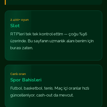
2.400+ oyun
Slot
RTP'leri tek tek kontrol ettim — çoğu %96
üzerinde. Bu sayfanın uzmanlık alanı benim için
burası zaten.
Canlı oran
Spor Bahisleri
Futbol, basketbol, tenis. Maç içi oranlar hızlı
güncelleniyor, cash-out da mevcut.