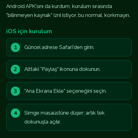
Android APK'sını da kurdum, kurulum sırasında
"bilinmeyen kaynak" izni istiyor, bu normal, korkmayın.
iOS için kurulum
Güncel adrese Safari'den girin.
Alttaki "Paylaş" ikonuna dokunun.
"Ana Ekrana Ekle" seçeneğini seçin.
Simge masaüstüne düşer; artık tek
dokunuşla açılır.