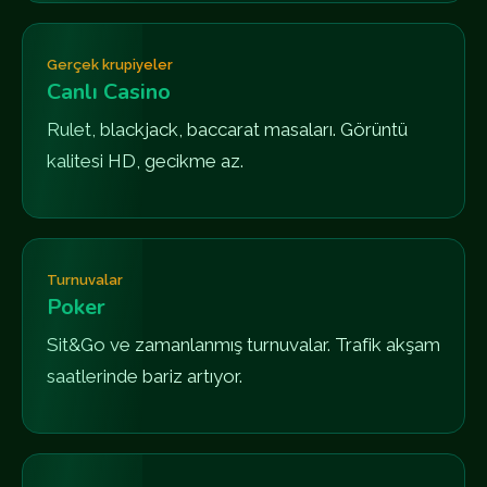
Gerçek krupiyeler
Canlı Casino
Rulet, blackjack, baccarat masaları. Görüntü
kalitesi HD, gecikme az.
Turnuvalar
Poker
Sit&Go ve zamanlanmış turnuvalar. Trafik akşam
saatlerinde bariz artıyor.