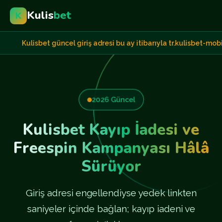
Kulis
bet
K
isbet güncel giriş adresi bu ay itibarıyla tr.kulisbet-mobilgiris.
2026 Güncel
Kulisbet Kayıp İadesi ve
Freespin Kampanyası Hâlâ
Sürüyor
Giriş adresi engellendiyse yedek linkten
saniyeler içinde bağlan; kayıp iadeni ve