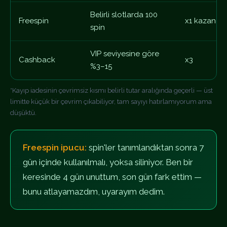
Belirli slotlarda 100
Freespin
x1 kazanç
spin
VIP seviyesine göre
Cashback
x3
%3–15
*Kayıp iadesinin çevrimsiz kısmı belirli tutar aralığında geçerli — üst
limitte küçük bir çevrim çıkabiliyor, tam sayıyı hatırlamıyorum ama
düşüktü.
Freespin ipucu:
spin'ler tanımlandıktan sonra 7
gün içinde kullanılmalı, yoksa siliniyor. Ben bir
keresinde 4 gün unuttum, son gün fark ettim —
bunu atlayamazdım, uyarayım dedim.