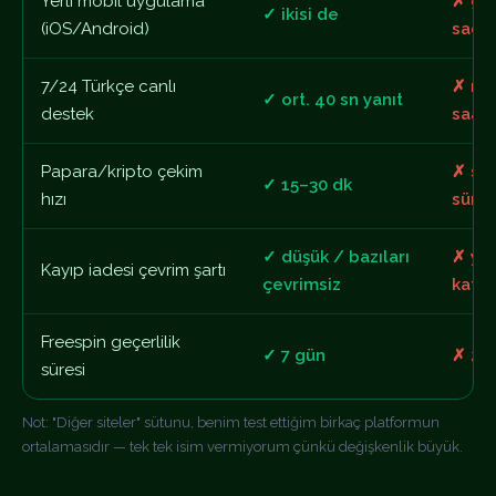
Yerli mobil uygulama
✗ ge
✓ ikisi de
(iOS/Android)
sade
7/24 Türkçe canlı
✗ me
✓ ort. 40 sn yanıt
destek
saatl
Papara/kripto çekim
✗ saa
✓ 15–30 dk
hızı
süreb
✓ düşük / bazıları
✗ yü
Kayıp iadesi çevrim şartı
çevrimsiz
katsa
Freespin geçerlilik
✓ 7 gün
✗ 24 
süresi
Not: "Diğer siteler" sütunu, benim test ettiğim birkaç platformun
ortalamasıdır — tek tek isim vermiyorum çünkü değişkenlik büyük.