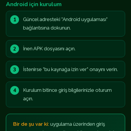
Android için kurulum
Güncel adresteki "Android uygulaması"
bağlantısına dokunun.
İnen APK dosyasını açın.
İstenirse "bu kaynağa izin ver" onayını verin.
Kurulum bitince giriş bilgilerinizle oturum
açın.
Bir de şu var ki:
uygulama üzerinden giriş