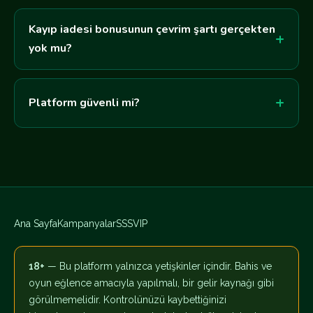
Kayıp iadesi bonusunun çevrim şartı gerçekten
yok mu?
Platform güvenli mi?
Ana Sayfa
Kampanyalar
SSS
VIP
18+
— Bu platform yalnızca yetişkinler içindir. Bahis ve
oyun eğlence amacıyla yapılmalı, bir gelir kaynağı gibi
görülmemelidir. Kontrolünüzü kaybettiğinizi