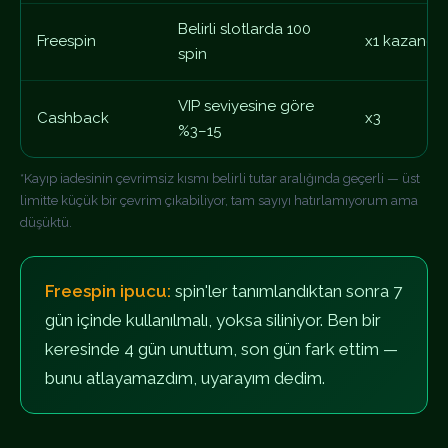
Belirli slotlarda 100
Freespin
x1 kazanç
spin
VIP seviyesine göre
Cashback
x3
%3–15
*Kayıp iadesinin çevrimsiz kısmı belirli tutar aralığında geçerli — üst
limitte küçük bir çevrim çıkabiliyor, tam sayıyı hatırlamıyorum ama
düşüktü.
Freespin ipucu:
spin'ler tanımlandıktan sonra 7
gün içinde kullanılmalı, yoksa siliniyor. Ben bir
keresinde 4 gün unuttum, son gün fark ettim —
bunu atlayamazdım, uyarayım dedim.