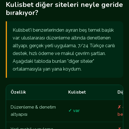
Kulisbet diğer siteleri neyle geride
bırakıyor?
Kulisbet'i benzerlerinden ayıran beş temel başlık
var: uluslararası düzenleme altında denetlenen
altyapı, gerçek yerli uygulama, 7/24 Türkçe canlı
destek, hızlı ödeme ve makul çevrim şartları.
Aşağıdaki tabloda bunları "diğer siteler"
ortalamasıyla yan yana koydum.
Özellik
Kulisbet
Diğer
Düzenleme & denetim
✗ ço
✓ var
altyapısı
belir