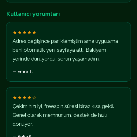
Kullanıcı yorumları
★★★★★
Adres değişince paniklemiştim ama uygulama
beni otomatik yeni sayfaya attı. Bakiyem
yerinde duruyordu, sorun yaşamadım.
— Emre T.
★★★★☆
Çekim hızı iyi, freespin süresi biraz kısa geldi.
Genel olarak memnunum, destek de hızlı
dönüyor.
— Selin K.