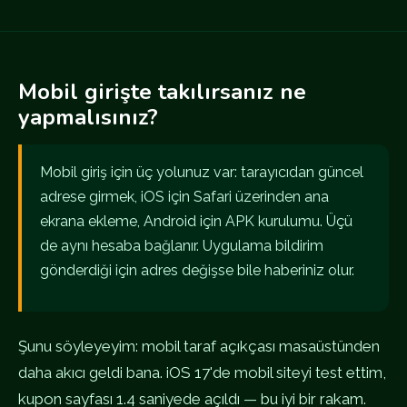
Mobil girişte takılırsanız ne
yapmalısınız?
Mobil giriş için üç yolunuz var: tarayıcıdan güncel
adrese girmek, iOS için Safari üzerinden ana
ekrana ekleme, Android için APK kurulumu. Üçü
de aynı hesaba bağlanır. Uygulama bildirim
gönderdiği için adres değişse bile haberiniz olur.
Şunu söyleyeyim: mobil taraf açıkçası masaüstünden
daha akıcı geldi bana. iOS 17'de mobil siteyi test ettim,
kupon sayfası 1.4 saniyede açıldı — bu iyi bir rakam.