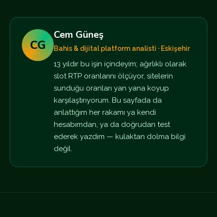
Cem Güneş
CG
Bahis & dijital platform analisti · Eskişehir
13 yıldır bu işin içindeyim; ağırlıklı olarak
slot RTP oranlarını ölçüyor, sitelerin
sunduğu oranları yan yana koyup
karşılaştırıyorum. Bu sayfada da
anlattığım her rakamı ya kendi
hesabımdan, ya da doğrudan test
ederek yazdım — kulaktan dolma bilgi
değil.