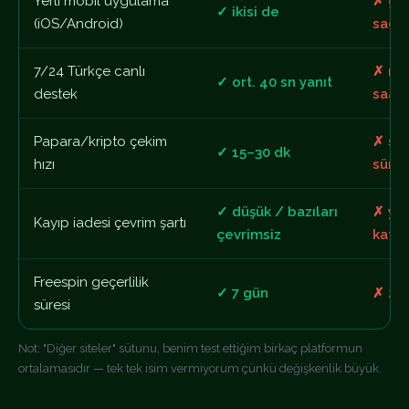
Yerli mobil uygulama
✗ ge
✓ ikisi de
(iOS/Android)
sade
7/24 Türkçe canlı
✗ me
✓ ort. 40 sn yanıt
destek
saatl
Papara/kripto çekim
✗ saa
✓ 15–30 dk
hızı
süreb
✓ düşük / bazıları
✗ yü
Kayıp iadesi çevrim şartı
çevrimsiz
katsa
Freespin geçerlilik
✓ 7 gün
✗ 24 
süresi
Not: "Diğer siteler" sütunu, benim test ettiğim birkaç platformun
ortalamasıdır — tek tek isim vermiyorum çünkü değişkenlik büyük.