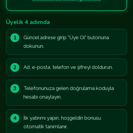
Üyelik 4 adımda
Güncel adrese girip "Üye Ol" butonuna
dokunun.
Ad, e-posta, telefon ve şifreyi doldurun.
Telefonunuza gelen doğrulama koduyla
hesabı onaylayın.
İlk yatırımı yapın, hoşgeldin bonusu
otomatik tanımlanır.