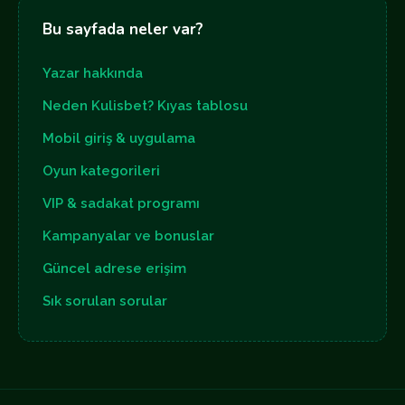
Bu sayfada neler var?
Yazar hakkında
Neden Kulisbet? Kıyas tablosu
Mobil giriş & uygulama
Oyun kategorileri
VIP & sadakat programı
Kampanyalar ve bonuslar
Güncel adrese erişim
Sık sorulan sorular