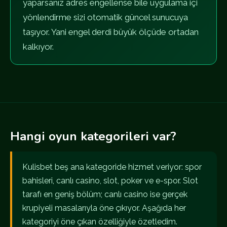
yaparsanız adres engellense bile uygulama içi
yönlendirme sizi otomatik güncel sunucuya
taşıyor. Yani engel derdi büyük ölçüde ortadan
kalkıyor.
Hangi oyun kategorileri var?
Kulisbet beş ana kategoride hizmet veriyor: spor
bahisleri, canlı casino, slot, poker ve e-spor. Slot
tarafı en geniş bölüm; canlı casino ise gerçek
krupiyeli masalarıyla öne çıkıyor. Aşağıda her
kategoriyi öne çıkan özelliğiyle özetledim.