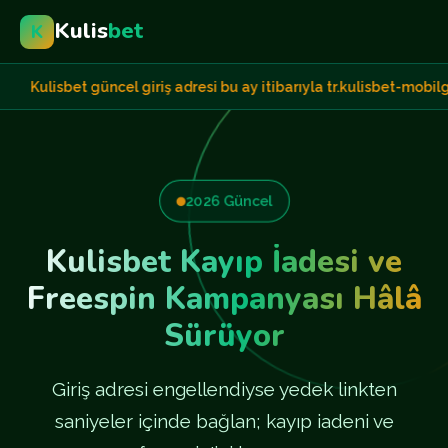
Kulis
bet
K
bet güncel giriş adresi bu ay itibarıyla tr.kulisbet-mobilgiris.cf
2026 Güncel
Kulisbet Kayıp İadesi ve
Freespin Kampanyası Hâlâ
Sürüyor
Giriş adresi engellendiyse yedek linkten
saniyeler içinde bağlan; kayıp iadeni ve