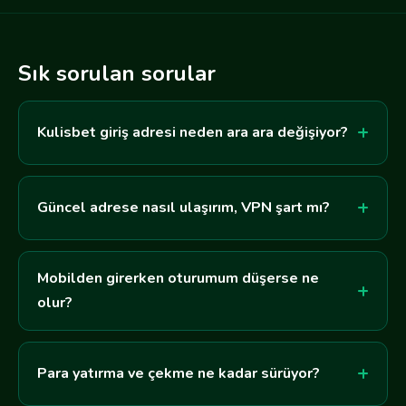
Sık sorulan sorular
Kulisbet giriş adresi neden ara ara değişiyor?
Güncel adrese nasıl ulaşırım, VPN şart mı?
Mobilden girerken oturumum düşerse ne
olur?
Para yatırma ve çekme ne kadar sürüyor?