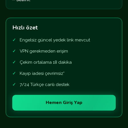
Hızlı özet
Engelsiz güncel yedek link mevcut
VPN gerekmeden erişim
Çekim ortalama 18 dakika
Kayıp iadesi çevrimsiz*
7/24 Türkçe canlı destek
Hemen Giriş Yap