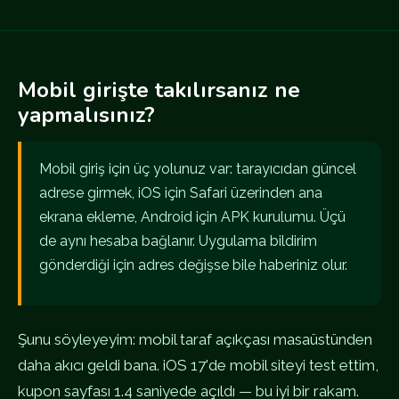
Mobil girişte takılırsanız ne
yapmalısınız?
Mobil giriş için üç yolunuz var: tarayıcıdan güncel
adrese girmek, iOS için Safari üzerinden ana
ekrana ekleme, Android için APK kurulumu. Üçü
de aynı hesaba bağlanır. Uygulama bildirim
gönderdiği için adres değişse bile haberiniz olur.
Şunu söyleyeyim: mobil taraf açıkçası masaüstünden
daha akıcı geldi bana. iOS 17'de mobil siteyi test ettim,
kupon sayfası 1.4 saniyede açıldı — bu iyi bir rakam.