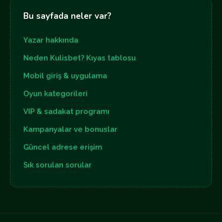
Bu sayfada neler var?
Yazar hakkında
Neden Kulisbet? Kıyas tablosu
Mobil giriş & uygulama
Oyun kategorileri
VIP & sadakat programı
Kampanyalar ve bonuslar
Güncel adrese erişim
Sık sorulan sorular