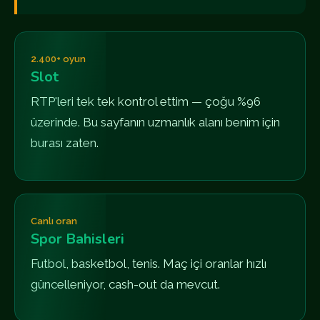
2.400+ oyun
Slot
RTP'leri tek tek kontrol ettim — çoğu %96
üzerinde. Bu sayfanın uzmanlık alanı benim için
burası zaten.
Canlı oran
Spor Bahisleri
Futbol, basketbol, tenis. Maç içi oranlar hızlı
güncelleniyor, cash-out da mevcut.