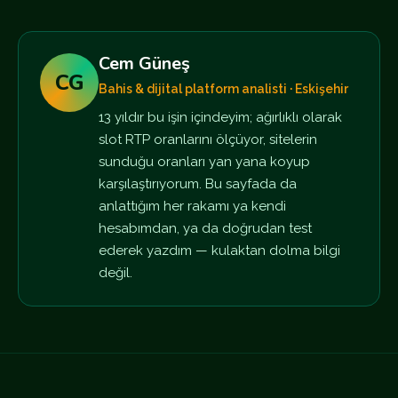
Cem Güneş
CG
Bahis & dijital platform analisti · Eskişehir
13 yıldır bu işin içindeyim; ağırlıklı olarak
slot RTP oranlarını ölçüyor, sitelerin
sunduğu oranları yan yana koyup
karşılaştırıyorum. Bu sayfada da
anlattığım her rakamı ya kendi
hesabımdan, ya da doğrudan test
ederek yazdım — kulaktan dolma bilgi
değil.