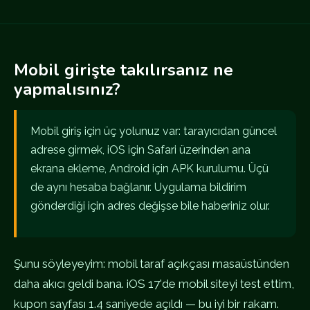
Mobil girişte takılırsanız ne
yapmalısınız?
Mobil giriş için üç yolunuz var: tarayıcıdan güncel
adrese girmek, iOS için Safari üzerinden ana
ekrana ekleme, Android için APK kurulumu. Üçü
de aynı hesaba bağlanır. Uygulama bildirim
gönderdiği için adres değişse bile haberiniz olur.
Şunu söyleyeyim: mobil taraf açıkçası masaüstünden
daha akıcı geldi bana. iOS 17'de mobil siteyi test ettim,
kupon sayfası 1.4 saniyede açıldı — bu iyi bir rakam.