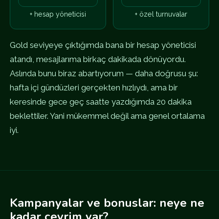
+ hesap yöneticisi
+ özel turnuvalar
Gold seviyeye çıktığımda bana bir hesap yöneticisi
atandı, mesajlarıma birkaç dakikada dönüyordu.
Aslında bunu biraz abartıyorum — daha doğrusu şu:
hafta içi gündüzleri gerçekten hızlıydı, ama bir
keresinde gece geç saatte yazdığımda 20 dakika
beklettiler. Yani mükemmel değil ama genel ortalama
iyi.
Kampanyalar ve bonuslar: neye ne
kadar çevrim var?