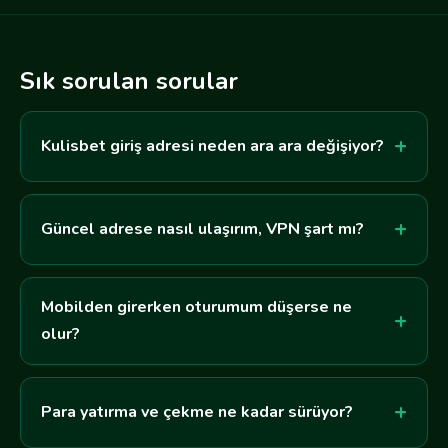
Sık sorulan sorular
Kulisbet giriş adresi neden ara ara değişiyor?
Güncel adrese nasıl ulaşırım, VPN şart mı?
Mobilden girerken oturumum düşerse ne
olur?
Para yatırma ve çekme ne kadar sürüyor?