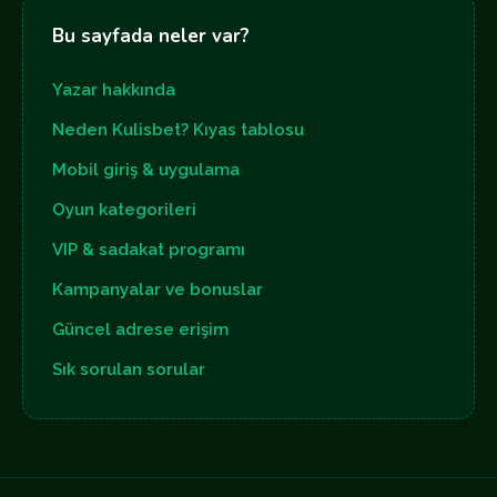
Bu sayfada neler var?
Yazar hakkında
Neden Kulisbet? Kıyas tablosu
Mobil giriş & uygulama
Oyun kategorileri
VIP & sadakat programı
Kampanyalar ve bonuslar
Güncel adrese erişim
Sık sorulan sorular