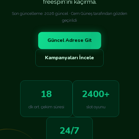
freespin'ini kaçırma.
Son güncelleme: 2026 güncel · Cem Güneş tarafından gözden
geçirildi
Güncel Adrese Git
Kampanyaları İncele
18
2400+
dk ort. çekim süresi
slot oyunu
24/7