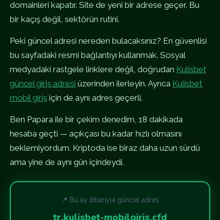
domainleri kapatır. Site de yeni bir adrese geçer. Bu
bir kaçış değil, sektörün rutini.
Peki güncel adresi nereden bulacaksınız? En güvenlisi
bu sayfadaki resmi bağlantıyı kullanmak. Sosyal
medyadaki rastgele linklere değil, doğrudan
Kulisbet
güncel giriş adresi
üzerinden ilerleyin. Ayrıca
Kulisbet
mobil giriş
için de aynı adres geçerli.
Ben Papara ile bir çekim denedim, 18 dakikada
hesaba geçti — açıkçası bu kadar hızlı olmasını
beklemiyordum. Kriptoda ise biraz daha uzun sürdü
ama yine de aynı gün içindeydi.
📍 Bu ay itibarıyla güncel adres
tr.kulisbet-mobilgiris.cfd