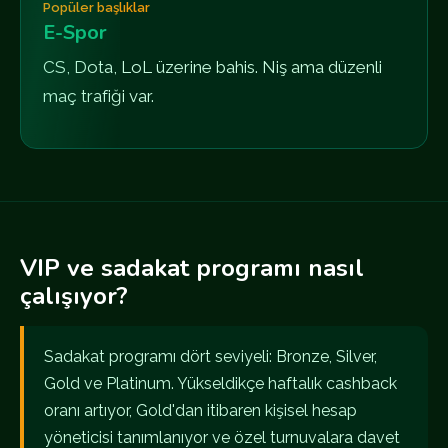
Popüler başlıklar
E-Spor
CS, Dota, LoL üzerine bahis. Niş ama düzenli
maç trafiği var.
VIP ve sadakat programı nasıl
çalışıyor?
Sadakat programı dört seviyeli: Bronze, Silver,
Gold ve Platinum. Yükseldikçe haftalık cashback
oranı artıyor, Gold'dan itibaren kişisel hesap
yöneticisi tanımlanıyor ve özel turnuvalara davet