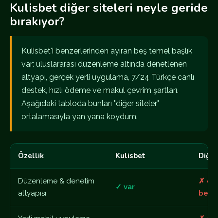
Kulisbet diğer siteleri neyle geride
bırakıyor?
Kulisbet'i benzerlerinden ayıran beş temel başlık
var: uluslararası düzenleme altında denetlenen
altyapı, gerçek yerli uygulama, 7/24 Türkçe canlı
destek, hızlı ödeme ve makul çevrim şartları.
Aşağıdaki tabloda bunları "diğer siteler"
ortalamasıyla yan yana koydum.
Özellik
Kulisbet
Diğer
Düzenleme & denetim
✗ ço
✓ var
altyapısı
belir