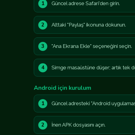
Güncel adrese Safari'den girin.
Alttaki "Paylaş" ikonuna dokunun.
"Ana Ekrana Ekle" seçeneğini seçin.
Simge masaüstüne düşer; artık tek do
Android için kurulum
Güncel adresteki "Android uygulamas
İnen APK dosyasını açın.