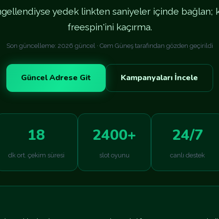
ngellendiyse yedek linkten saniyeler içinde bağlan; 
freespin'ini kaçırma.
Son güncelleme: 2026 güncel · Cem Güneş tarafından gözden geçirildi
Güncel Adrese Git
Kampanyaları İncele
18
2400+
24/7
dk ort. çekim süresi
slot oyunu
canlı destek