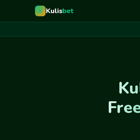
Kulis
bet
K
Ku
Fre