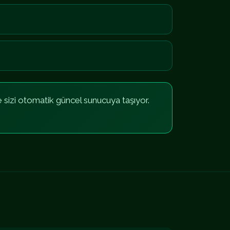
sizi otomatik güncel sunucuya taşıyor.