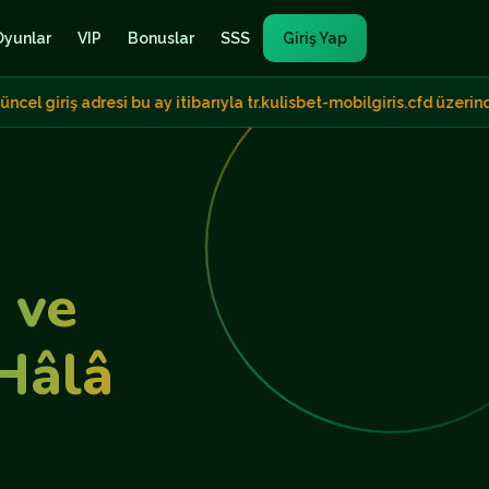
Oyunlar
VIP
Bonuslar
SSS
Giriş Yap
si bu ay itibarıyla tr.kulisbet-mobilgiris.cfd üzerinden engelsiz a
 ve
Hâlâ