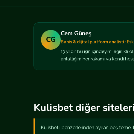
Cem Güneş
CG
Bahis & dijital platform analisti · Esk
13 yıldır bu işin içindeyim; ağırlık
anlattığım her rakamı ya kendi he
Kulisbet diğer siteler
Kulisbet'i benzerlerinden ayıran beş temel 