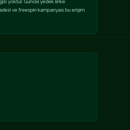
isi yoktur. Güncel yedek linke
 iadesi ve freespin kampanyası bu erişim