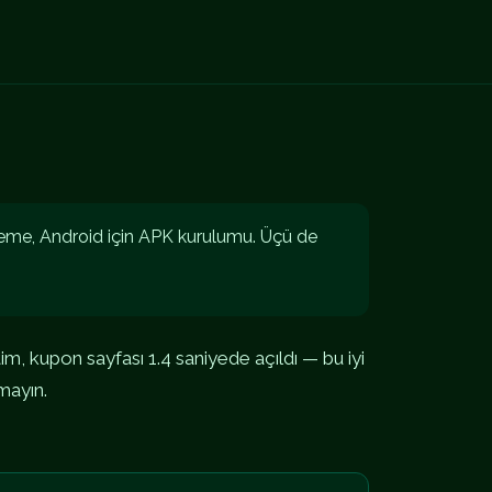
kleme, Android için APK kurulumu. Üçü de
m, kupon sayfası 1.4 saniyede açıldı — bu iyi
mayın.