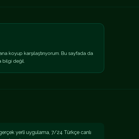
an yana koyup karşılaştırıyorum. Bu sayfada da
ilgi değil.
 gerçek yerli uygulama, 7/24 Türkçe canlı