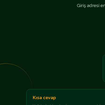
Giriş adresi e
Kısa cevap